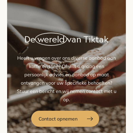
De
wereld
van Tiktak
Heeft u vragen over ons diverse aanbod aan
koffie en thee? Of wilt u graag een
persoonlijk advies en aanbod op maat
ontvangen voor uw specifieke behoeften?
Stuur een bericht en wij nemen contact met u
op.
Contact opnemen