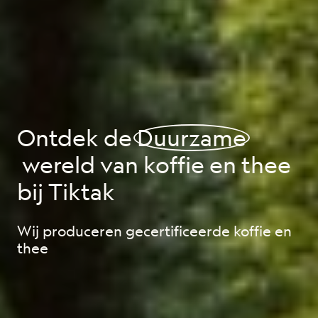
Ontdek de
Duurzame
wereld van koffie en thee
bij Tiktak
Wij produceren gecertificeerde koffie en
thee